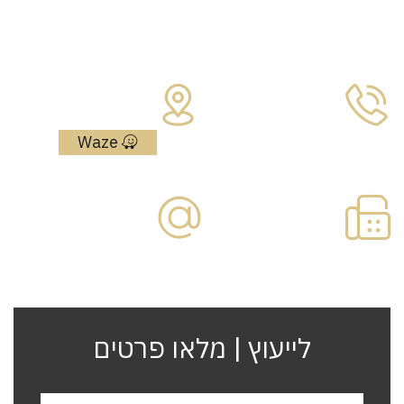
צרו איתנו קשר
כתובת:
מאיר אריאל 4
טלפון:
נתניה, מיתחם
052-555-5585
גרנד נטר
Waze
פקס:
דוא"ל:
09-
office@paska.co.il
7730866
לייעוץ | מלאו פרטים