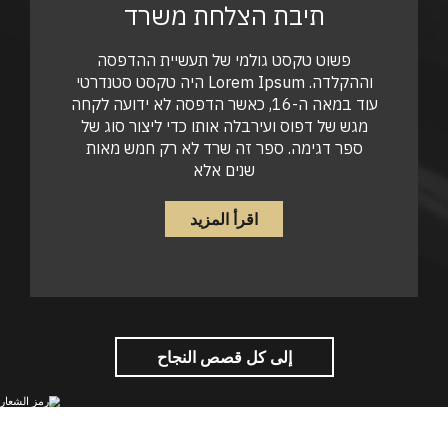
תיבת הצלחת משרד
פשוט טקסט גולמי של תעשיית ההדפסה
וההקלדה. Lorem Ipsum היה טקסט סטנדרטי
עוד במאה ה-16, כאשר הדפסה לא ידועה לקחה
מגש של דפוס ועירבלה אותו כדי ליצור סוג של
ספר דגימה. ספר זה שרד לא רק חמש מאות
שנים אלא
اقرأ المزيد
إلى كل قصص النجاح