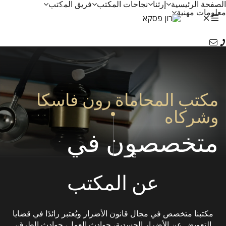
الصفحة الرئيسية
إرثنا
نجاحات المكتب
فريق المكتب
ע
معلومات مهنية
Ру
مكتب المحاماة رون فاسكا
وشركاه
متخصصون في
قانون الأضرار
عن المكتب
مكتبنا متخصص في مجال قانون الأضرار ويُعتبر رائدًا في قضايا
التعويض عن الأضرار الجسدية، حوادث العمل، حوادث الطرق،