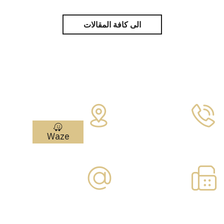
الى كافة المقالات
צרו איתנו קשר
Address:
مئير أريئيل 4
هاتف:
نتانيا
09-7730877
Waze
فاكس:
بريد إلكتروني:
09-
office@paska.co.il
7730866