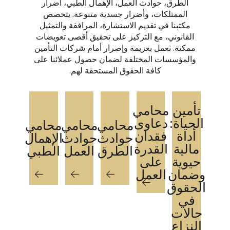
الطرق، حوادث العمل، الإهمال الطبي، أضرار
الممتلكات، وأضرار جسدية متنوعة. يتخصص
مكتبنا في تقديم الاستشارة، المرافقة والتمثيل
القانوني، مع التركيز على تحقيق أقصى تعويضات
ممكنة. نعمل بعزيمة وإصرار أمام شركات التأمين
والمؤسسات المختلفة لضمان حصول عملائنا على
كافة الحقوق المستحقة لهم.
تأمين
محامي
الحياة:
دعاوى
محامي
محامي
محامي
أداة
فقدان
حوادث
حوادث
الإهمال
مالية
القدرة
الطرق
العمل
الطبي
حيوية
على
وضمان
العمل
الحقوق
في
حالات
النزاع