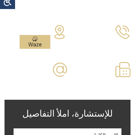
צרו איתנו קשר
Address:
مئير أريئيل 4
هاتف:
نتانيا
09-7730877
Waze
فاكس:
بريد إلكتروني:
09-
office@paska.co.il
7730866
للإستشارة، املأ التفاصيل