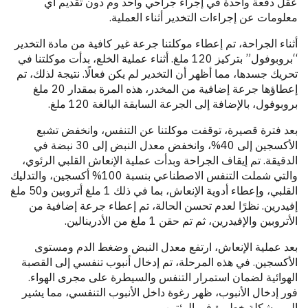
عقل دفعة واحدة في إجراء جراحي واحد وم دون تقديم أي
معلومات عن إجراءات التخدير أثناء العملية.
أثناء الجراحة، تم إعطاء موكلتنا جرعة غير كافية من مادة التخدير
“بروبوفول” بتركيز 120 ملغ. أثناء عملية الخلع، بدأت موكلتنا في
تحريك جسدها، مما أظهر أن التخدير لم يكن فعالًا. نتيجة لذلك، تم
إعطاؤها جرعة إضافية من المخدر، هذه المرة بمقدار 20 ملغ
بروبوفول، بالإضافة إلى الجرعة السابقة البالغة 120 ملغ.
بعد فترة قصيرة، توقفت موكلتنا عن التنفس، وانخفض تشبع
الأكسجين إلى 40%، وانخفض معدل النبض إلى 30 نبضة في
الدقيقة. تم إيقاف الجراحة وبدأت عملية الإنعاش القلبي الرئوي،
والتي شملت التنفس الاصطناعي بنسبة 100% أكسجين، والتدليك
القلبي، وإعطاء أدوية الإنعاش، بما في ذلك 1 ملغ أتروبين و50 ملغ
إفيدرين. نظرًا لعدم تحسن الحالة، تم إعطاء جرعة إضافية من
الأتروبين والإفيدرين، ثم تم حقن 1 ملغ من الأدرينالين.
بعد عملية الإنعاش، ارتفع معدل النبض وضغط الدم ومستوى
الأكسجين. في هذه المرحلة، تم إدخال أنبوب تنفسي إلى القصبة
الهوائية لضمان استمرار التنفس والسيطرة على مجرى الهواء.
فور إدخال الأنبوب، ظهر رغوة داخل الأنبوب التنفسي، مما يشير
إلى مشكلة خطيرة في الرئتين.