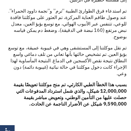
تم استدعاء فرق الطوارئ الطبية “ترم” و”نجمة داوود الحمراء”.
عند وصول طاقم العناية المركزة، تم العثور على موكلتنا فاقدة
للوعي، تتنفس عبر الأنبوب الهوائي، مع توسع بؤبؤ العين، معدل
نبض مرتفع (160 نبضة في الدقيقة)، وضغط دم يمكن قياسه
بوضوح.
تم نقل موكلتنا إلى المستشفى وهي في غيبوبة عميقة، مع توسع
بؤبؤ العين. تم تشخيص حالتها بأنها تعاني من تلف دماغي واسع
النطاق نتيجة نقص الأكسجين في الدماغ. النتيجة المأساوية لهذا
الإجراء كانت دخول موكلتنا في حالة نباتية (غيبوبة دائمة) دون
وعي.
بسبب هذا الخطأ الطبي الكارثي، تم منح موكلتنا تعويضًا بقيمة
12,000,000 شيكل، والذي شمل استرداد المدفوعات التي
حصلت عليها من التأمين الوطني، وتعويض مباشر بقيمة
9,590,000 شيكل عن الأضرار الناجمة عن الحادث.