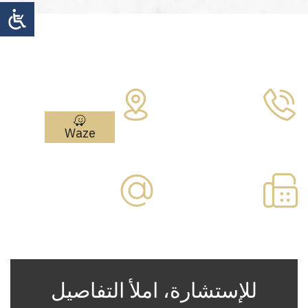
צרו איתנו קשר
Address:
مئير أريئيل 4
هاتف:
نتانيا
09-7730877
Waze
فاكس:
بريد إلكتروني:
09-
office@paska.co.il
7730866
للإستشارة، املأ التفاصيل