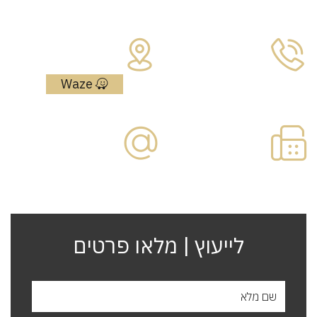
כתובת:
מאיר אריאל 4
טלפון:
נתניה, מיתחם
052-555-5585
גרנד נטר
Waze
פקס:
דוא"ל:
09-
office@paska.co.il
7730866
לייעוץ | מלאו פרטים