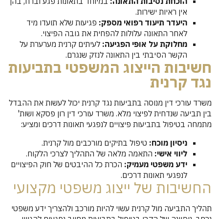
הוכחת נסיבות התאונה:
במיוחד בתאונות פגע וברח, בהן
אין ראיות ישירות.
היעדר תיעוד רפואי מספק:
פגיעות שלא תועדו מיד
לאחר התאונה עלולות להפחית את גובה הפיצוי.
מחלוקת על אופי הפגיעה:
לעיתים קרנית מערערת על
הקשר הסיבתי בין התאונה לנזק שנגרם.
חשיבות הייצוג המשפטי בתביעות
נגד קרנית
משרד עורכי דין מנוסה בתביעות נגד קרנית יכול לעשות את ההבדל
בין תביעה שנדחית לפיצוי מלא. משרד עורכי דין רון פסקא ושות'
מתמחה בטיפול בתביעות פיצויים לנפגעי תאונות דרכים ומציע:
ניסיון מוכח:
טיפול בתיקים מורכבים מול קרנית.
ליווי אישי:
התאמה מלאה של התהליך לצרכי הלקוח.
ידע משפטי מעמיק:
הכרת כל ההיבטים של חוק הפיצויים
לנפגעי תאונות דרכים.
החשיבות של ייצוג משפטי מקצועי
תהליך התביעה מול קרנית עשוי להיות מורכב ולהצריך ידע משפטי
נרחב. ניסיונה של הקרן בטיפול בתביעות מחייב נפגעים להגיש