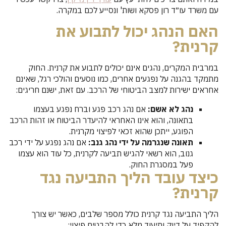
עם משרד עו״ד רון פסקא ושות' ונסייע לכם במקרה.
האם הנהג יכול לתבוע את
קרנית?
במרבית המקרים, נהגים אינם יכולים לתבוע את קרנית. החוק
מתמקד בהגנה על נפגעים אחרים, כמו נוסעים והולכי רגל, שאינם
אחראים ישירות למצב הביטוחי של הרכב. עם זאת, ישנם חריגים:
נהג לא אשם:
אם נהג רכב פגע וברח נפגע בעצמו
בתאונה, והוא אינו האחראי להיעדר הביטוח או זהות הרכב
הפוגע, ייתכן שהוא זכאי לפיצוי מקרנית.
תאונה שנגרמה על ידי נהג גנב:
אם נהג נפגע על ידי רכב
גנוב, הוא רשאי להגיש תביעה לקרנית, כל עוד הוא עצמו
פעל במסגרת החוק.
כיצד עובד הליך התביעה נגד
קרנית?
הליך התביעה נגד קרנית כולל מספר שלבים, כאשר יש צורך
להקפיד על דיוק ותיעוד מלא כדי להבטיח פיצוי: