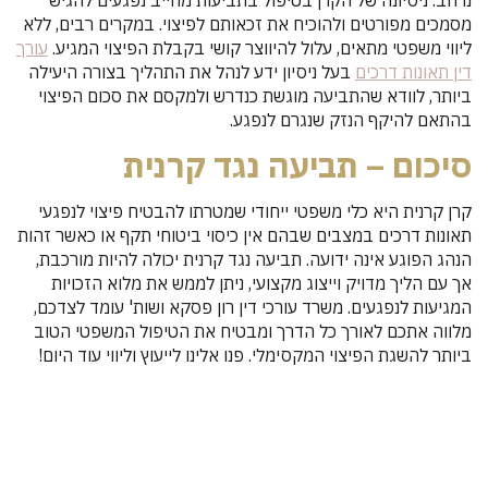
מסמכים מפורטים ולהוכיח את זכאותם לפיצוי. במקרים רבים, ללא
ליווי משפטי מתאים, עלול להיווצר קושי בקבלת הפיצוי המגיע.
עורך
דין תאונות דרכים
בעל ניסיון ידע לנהל את התהליך בצורה היעילה
ביותר, לוודא שהתביעה מוגשת כנדרש ולמקסם את סכום הפיצוי
בהתאם להיקף הנזק שנגרם לנפגע.
סיכום – תביעה נגד קרנית
קרן קרנית היא כלי משפטי ייחודי שמטרתו להבטיח פיצוי לנפגעי
תאונות דרכים במצבים שבהם אין כיסוי ביטוחי תקף או כאשר זהות
הנהג הפוגע אינה ידועה. תביעה נגד קרנית יכולה להיות מורכבת,
אך עם הליך מדויק וייצוג מקצועי, ניתן לממש את מלוא הזכויות
המגיעות לנפגעים. משרד עורכי דין רון פסקא ושות' עומד לצדכם,
מלווה אתכם לאורך כל הדרך ומבטיח את הטיפול המשפטי הטוב
ביותר להשגת הפיצוי המקסימלי. פנו אלינו לייעוץ וליווי עוד היום!
צרו איתנו קשר