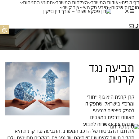
דף הבית
אודות המשרד
הצלחות המשרד
תחומי התמחות
عر
מוסדות שיקום
מידע מקצועי
צור קשר
Ру
תביעה נגד
קרנית
קרן קרנית היא גוף ייחודי
ומרכזי בישראל, שתפקידו
לספק פיצויים לנפגעי
תאונות דרכים במצבים
שבהם אין אפשרות לתבוע
את חברת הביטוח של הרכב המעורב. התביעה נגד קרנית היא
תהליך חשוב למימוש זכויותיהם של נפגעים במקרים מסוימים, ולכן