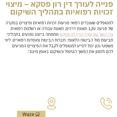
פנייה לעורך דין רון פסקא – מיצוי
זכויות רפואיות בתהליך השיקום
למטופלים שעוברים רפואי מגיעות זכויות רפואיות ופיצויים במקרה
של פגיעה עקב תאונת דרכים, תאונת עבודה או רשלנות רפואית.
צרו קשר עם עורך הדין רון פסקא
מתמחה בייצוג נפגעים בתהליכי
תביעות מול הביטוח הלאומי, חברות הביטוח ומוסדות רפואיים. ליווי
משפטי נכון יכול לסייע למטופלים לקבל את הפיצויים המגיעים
להם ולממן את המשך הטיפול והשיקום באופן מיטבי.
צרו איתנו קשר
כתובת:
מאיר אריאל 4
טלפון:
נתניה, מיתחם
052-555-5585
גרנד נטר
Waze