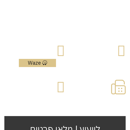
צרו איתנו קשר
כתובת:
מאיר אריאל 4
טלפון:
נתניה, מיתחם
052-555-5585
גרנד נטר
Waze
פקס:
דוא"ל:
09-
office@paska.co.il
7730866
לייעוץ | מלאו פרטים