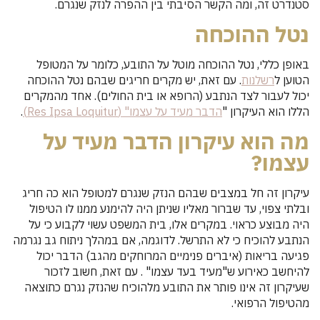
סטנדרט זה, ומה הקשר הסיבתי בין ההפרה לנזק שנגרם.
נטל ההוכחה
באופן כללי, נטל ההוכחה מוטל על התובע, כלומר על המטופל
הטוען ל
רשלנות
. עם זאת, יש מקרים חריגים שבהם נטל ההוכחה
יכול לעבור לצד הנתבע (הרופא או בית החולים). אחד מהמקרים
הללו הוא העיקרון "
הדבר מעיד על עצמו" (Res Ipsa Loquitur)
.
מה הוא עיקרון הדבר מעיד על
עצמו?
עיקרון זה חל במצבים שבהם הנזק שנגרם למטופל הוא כה חריג
ובלתי צפוי, עד שברור מאליו שניתן היה להימנע ממנו לו הטיפול
היה מבוצע כראוי. במקרים אלו, בית המשפט עשוי לקבוע כי על
הנתבע להוכיח כי לא התרשל. לדוגמה, אם במהלך ניתוח גב נגרמה
פגיעה בריאות (איברים פנימיים המרוחקים מהגב) הדבר יכול
להיחשב כאירוע ש"מעיד בעד עצמו" . עם זאת, חשוב לזכור
שעיקרון זה אינו פותר את התובע מלהוכיח שהנזק נגרם כתוצאה
מהטיפול הרפואי.