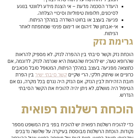
היעדר הסכמה מדעת – אי הצגת מידע רלוונטי בנוגע
לסיכונים, חלופות טיפוליות וסיכויי הצלחה.
פגיעה בעצב או בחוט השדרה במהלך הניתוח.
אי-אבחון של זיהום או דימום פנימי שמתפתח לאחר
הניתוח.
גרימת נזק
הוכחת נזק וקשר סיבתי בין ההפרה לנזק. לא מספיק להראות
שהרופא טעה; יש להוכיח שהטעות היא שגרמה לנזק. לדוגמה, אם
כתוצאה מפגיעה בעצב במהלך הניתוח, המטופל סובל מכאבים
כרוניים או שיתוק חלקי, הרי שקיים
קשר סיבתי ישיר
בין הפרת
חובת הזהירות לבין הנזק. אם הנזק היה נגרם בכל מקרה, גם אם
הטיפול היה מושלם, לא ניתן יהיה להוכיח את הקשר הסיבתי
הנדרש.
הוכחת רשלנות רפואית
כדי להוכיח רשלנות רפואית יש להוכיח בפני בית המשפט מספר
נקודות. הוכחת הרשלנות מבוססת בעיקרה על שלושה נדבכים
עיקריים: תיעוד רפואי, חוות דעת של מומחה רפואי ונטל ההוכחה.