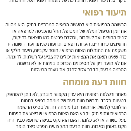
תיעוד רפואי
הרשומה הרפואית היא למעשה הראייה המרכזית בתיק. היא מהווה
את יומן הטיפול המלא של המטופל, החל מהכניסה למרפאה או
לבית החולים ועד לשחרורו, וכוללת פרטים כמו תוצאות בדיקות,
תרשימים כירורגיים, הערות רופאים, תרופות שניתנו ועוד. רשומה זו
משקפת את התנהלות הצוות הרפואי. חוסר עקביות, תיעוד חלקי או
כזה שאינו תואם את המציאות יכולים להצביע על רשלנות. לדוגמה,
אם לא תועד דיון על הסיכונים הכרוכים בניתוח או לא נרשמה
הסכמה מדעת, הדבר עלול לחזק את טענת הרשלנות.
חוות דעת מומחה
מאחר ורשלנות רפואית היא עניין מקצועי מובהק, לא ניתן להסתפק
בטענות בלבד. נדרשת חוות דעת של מומחה רפואי בתחום
הרלוונטי (למשל, אורתופד גב) מומחה זה, על בסיס הרשומה
הרפואית ונתוני תיק, יקבע האם הצוות הרפואי שביצע את הניתוח
פעל כשורה או לא. כלומר, האם הוא נקט בגישה שרופא סביר היה
נוקט באותן נסיבות. חוות הדעת המקצועית תפרט כיצד הופר