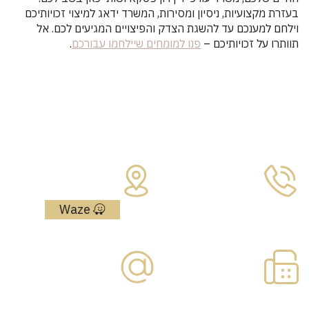
בעזרת מקצועיות, ניסיון ומסירות, המשרד ידאג למיצוי זכויותיכם
וילחם למענכם עד להשגת הצדק והפיצויים המגיעים לכם. אל
תוותרו על זכויותיכם –
פנו למומחים שיילחמו עבורכם
.
צרו איתנו קשר
כתובת:
מאיר אריאל 4
טלפון:
נתניה, מיתחם
052-555-5585
גרנד נטר
Waze
פקס:
דוא"ל:
09-
office@paska.co.il
7730866