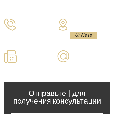
Контакты
Адрес:
Меир
Телефон:
Ариэль 4,
09-7730877
Нетания
Waze
Факс:
Электронная
почта:
09-
7730866
office@paska.co.il
Отправьте | для
получения консультации