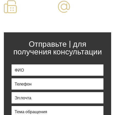
Факс:
Электронная
почта:
09-
7730866
office@paska.co.il
Отправьте | для
получения консультации